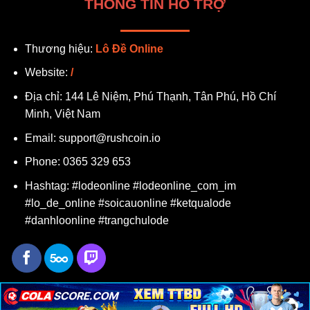
THÔNG TIN HỖ TRỢ
Thương hiệu:
Lô Đề Online
Website:
/
Địa chỉ:
144 Lê Niệm, Phú Thạnh, Tân Phú, Hồ Chí
Minh, Việt Nam
Email:
support@rushcoin.io
Phone:
0365 329 653
Hashtag: #lodeonline #lodeonline_com_im
#lo_de_online #soicauonline #ketqualode
#danhloonline #trangchulode