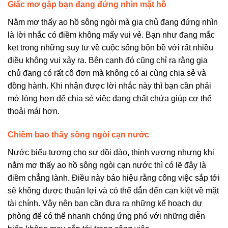
Giấc mơ gặp bạn đang đứng nhìn mặt hồ
Nằm mơ thấy ao hồ sông ngòi mà gia chủ đang đứng nhìn
là lời nhắc có điềm không mấy vui vẻ. Bạn như đang mắc
kẹt trong những suy tư về cuộc sống bộn bề với rất nhiều
điều không vui xảy ra. Bên cạnh đó cũng chỉ ra rằng gia
chủ đang có rất cô đơn mà không có ai cùng chia sẻ và
đồng hành. Khi nhận được lời nhắc này thì bạn cần phải
mở lòng hơn để chia sẻ việc đang chất chứa giúp cơ thể
thoải mái hơn.
Chiêm bao thấy sông ngòi cạn nước
Nước biểu tượng cho sự dồi dào, thịnh vượng nhưng khi
nằm mơ thấy ao hồ sông ngòi cạn nước thì có lẽ đây là
điềm chẳng lành. Điều này báo hiệu rằng công việc sắp tới
sẽ không được thuận lợi và có thể dẫn đến cạn kiệt về mặt
tài chính. Vậy nên bạn cần đưa ra những kế hoạch dự
phòng để có thể nhanh chóng ứng phó với những diễn