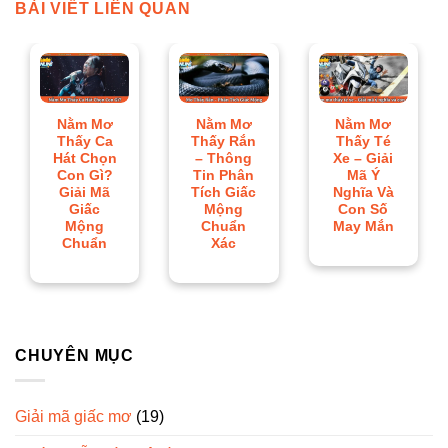
BÀI VIẾT LIÊN QUAN
Nằm Mơ
Nằm Mơ
Nằm Mơ
Thấy Ca
Thấy Rắn
Thấy Té
Hát Chọn
– Thông
Xe – Giải
Con Gì?
Tin Phân
Mã Ý
Giải Mã
Tích Giấc
Nghĩa Và
Giấc
Mộng
Con Số
Mộng
Chuẩn
May Mắn
Chuẩn
Xác
CHUYÊN MỤC
Giải mã giấc mơ
(19)