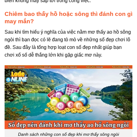
biến không may sắp tới trong công việc.
Chiêm bao thấy hồ hoặc sông thì đánh con gì
may mắn?
Sau khi tìm hiểu ý nghĩa của việc nằm mơ thấy ao hồ sông
ngòi thì bạn đọc có lẽ đang tò mò về những số đẹp chơi lô
đề. Sau đây là tổng hợp loạt con số đẹp nhất giúp bạn
chơi xổ số dễ thắng lớn khi gặp giấc mơ này.
Danh sách những con số đẹp khi mơ thấy sông ngòi