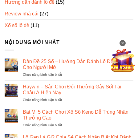
Hướng dẫn đánh lô đề
(15)
Review nhà cái
(27)
Xổ số lô đề
(11)
NỘI DUNG MỚI NHẤT
✕
Dàn Đề 25 Số – Hướng Dẫn Đánh Lô Đề Bất Bại
Cho Người Mới
Chức năng bình luận bị tắt
ở
Dàn
Đề
Haywin – Sân Chơi Đổi Thưởng Gây Sốt Tại
25
Châu Á Hiện Nay
Số
Chức năng bình luận bị tắt
ở
–
Haywin
Hướng
–
Bật Mí 5 Cách Chơi Xổ Số Keno Dễ Trúng Nhận
Dẫn
Sân
Đánh
Thưởng Cao
Chơi
Lô
Chức năng bình luận bị tắt
ở
Đổi
Đề
Bật
Thưởng
Bất
Mí
Lô Gan Là Gì? Chia Sẻ Cách Nhận Biết Khi Đánh
Gây
Bại