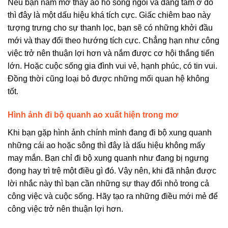
Nếu bạn nằm mơ thấy ao hồ sông ngòi và đang tắm ở đó
thì đây là một dấu hiệu khá tích cực. Giấc chiêm bao này
tượng trưng cho sự thanh lọc, bạn sẽ có những khởi đầu
mới và thay đổi theo hướng tích cực. Chẳng hạn như công
việc trở nên thuận lợi hơn và nắm được cơ hội thắng tiến
lớn. Hoặc cuộc sống gia đình vui vẻ, hạnh phúc, có tin vui.
Đồng thời cũng loại bỏ được những mối quan hệ không
tốt.
Hình ảnh đi bộ quanh ao xuất hiện trong mơ
Khi bạn gặp hình ảnh chính mình đang đi bộ xung quanh
những cái ao hoặc sông thì đây là dấu hiệu không mấy
may mắn. Bạn chỉ đi bộ xung quanh như đang bị ngưng
đọng hay trì trệ một điều gì đó. Vậy nên, khi đã nhận được
lời nhắc này thì bạn cần những sự thay đổi nhỏ trong cả
công việc và cuộc sống. Hãy tạo ra những điều mới mẻ để
công việc trở nên thuận lợi hơn.