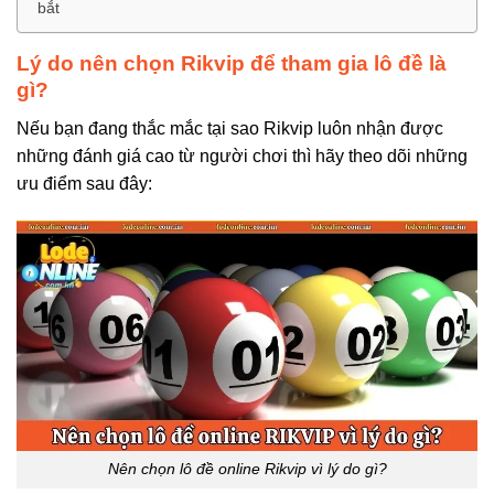
bắt
Lý do nên chọn Rikvip để tham gia lô đề là
gì?
Nếu bạn đang thắc mắc tại sao Rikvip luôn nhận được
những đánh giá cao từ người chơi thì hãy theo dõi những
ưu điểm sau đây:
Nên chọn lô đề online Rikvip vì lý do gì?