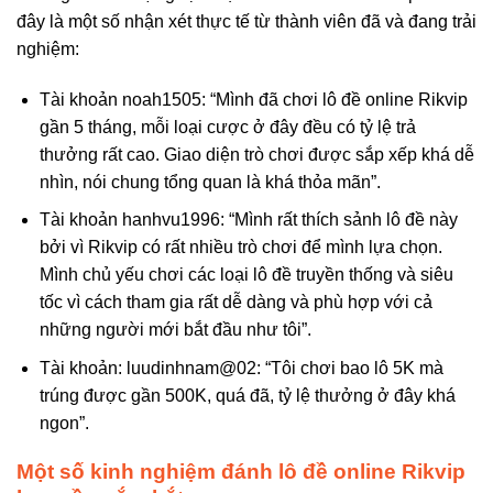
đây là một số nhận xét thực tế từ thành viên đã và đang trải
nghiệm:
Tài khoản noah1505: “Mình đã chơi lô đề online Rikvip
gần 5 tháng, mỗi loại cược ở đây đều có tỷ lệ trả
thưởng rất cao. Giao diện trò chơi được sắp xếp khá dễ
nhìn, nói chung tổng quan là khá thỏa mãn”.
Tài khoản hanhvu1996: “Mình rất thích sảnh lô đề này
bởi vì Rikvip có rất nhiều trò chơi để mình lựa chọn.
Mình chủ yếu chơi các loại lô đề truyền thống và siêu
tốc vì cách tham gia rất dễ dàng và phù hợp với cả
những người mới bắt đầu như tôi”.
Tài khoản: luudinhnam@02: “Tôi chơi bao lô 5K mà
trúng được gần 500K, quá đã, tỷ lệ thưởng ở đây khá
ngon”.
Một số kinh nghiệm đánh lô đề online Rikvip