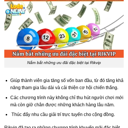
Nắm bắt những ưu đãi đặc biệt tại Rikvip
Giúp thành viên gia tăng số vốn ban đầu, từ đó tăng khả
năng tham gia lâu dài và cải thiện cơ hội chiến thắng.
Các chương trình này không chỉ thu hút người chơi mới
mà còn giữ chân được những khách hàng lâu năm.
Thúc đẩy nhu cầu giải trí trực tuyến cho cộng đồng.
Rikvip đã tạo ra những chương trình khuyến mãi đặc biệt,