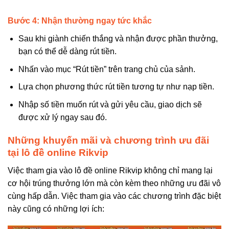
Bước 4: Nhận thường ngay tức khắc
Sau khi giành chiến thắng và nhận được phần thưởng,
bạn có thể dễ dàng rút tiền.
Nhấn vào mục “Rút tiền” trên trang chủ của sảnh.
Lựa chọn phương thức rút tiền tương tự như nạp tiền.
Nhập số tiền muốn rút và gửi yêu cầu, giao dịch sẽ
được xử lý ngay sau đó.
Những khuyến mãi và chương trình ưu đãi
tại lô đề online Rikvip
Việc tham gia vào lô đề online Rikvip không chỉ mang lại
cơ hội trúng thưởng lớn mà còn kèm theo những ưu đãi vô
cùng hấp dẫn. Việc tham gia vào các chương trình đặc biệt
này cũng có những lợi ích: