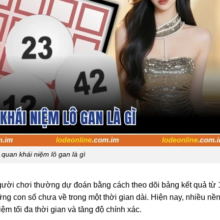
quan khái niệm lô gan là gì
gười chơi thường dự đoán bằng cách theo dõi bảng kết quả từ
ng con số chưa về trong một thời gian dài. Hiện nay, nhiều nền
iệm tối đa thời gian và tăng độ chính xác.