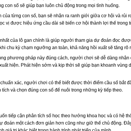
g con số sẽ giúp bạn luôn chủ động trong mọi tình huống.
an của từng con số, bạn sẽ nhận ra ranh giới giữa cơ hội và rủi 
c vị được hiệu ứng cầu dài sẽ biến cơ hội thành lợi thế trong 
hất của lô gan chính là giúp người tham gia dự đoán đọc đượ
 khi chu kỳ chạm ngưỡng an toàn, khả năng hồi xuất sẽ tăng rõ r
dụng phương pháp này đúng cách, người chơi sẽ dễ dàng nhận 
xuất hiện. Phát hiện sớm và kịp thời sẽ giúp bạn khoanh vùng 
 chuẩn xác, người chơi có thể biết được thời điểm cầu số bắt 
tích và chọn đúng con số để nuôi trong những kỳ tiếp theo.
uốn tiếp cận phân tích số học theo hướng khoa học và có hệ th
 dự đoán một cách đơn giản hơn cũng như giữ thế chủ động. Đâ
 giá trị khác biệt trong hành trình phát triển của mình.