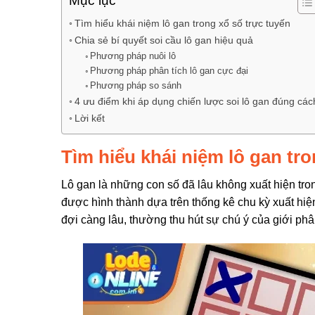
Mục lục
Tìm hiểu khái niệm lô gan trong xổ số trực tuyến
Chia sẻ bí quyết soi cầu lô gan hiệu quả
Phương pháp nuôi lô
Phương pháp phân tích lô gan cực đại
Phương pháp so sánh
4 ưu điểm khi áp dụng chiến lược soi lô gan đúng các
Lời kết
Tìm hiểu khái niệm lô gan tro
Lô gan là những con số đã lâu không xuất hiện tro
được hình thành dựa trên thống kê chu kỳ xuất hiện
đợi càng lâu, thường thu hút sự chú ý của giới phân