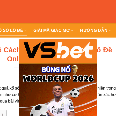
Ổ SỐ LÔ ĐỀ
GIẢI MÃ GIẤC MƠ
HƯỚNG DẪN
×
ẻ Cách Nhận Biết Khi Đánh Lô Đề
Online
ết quả xổ số, nhằm mô tả những con lô lâu không xuất hiện tron
m như cơ hội để các quý hội viên đưa ra dự đoán chuẩn xác hơ
 qua bài viết sau đây.