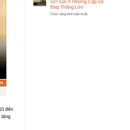
Gì? Gợi Ý Những Cặp Số
Gì?
Trúng
Đẹp Thắng Lớn
Chia
Nhận
Chức năng bình luận bị tắt
ở
Sẻ
Thưởng
Mơ
Cách
Cao
Thấy
Nhận
Biển
Biết
Đánh
Khi
Số
Đánh
Gì?
Lô
Gợi
Đề
Ý
Online
Những
Cặp
Số
Đẹp
Thắng
Lớn
 10 đến
 tảng