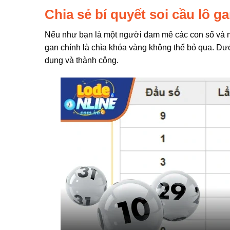
Chia sẻ bí quyết soi cầu lô g
Nếu như bạn là một người đam mê các con số và mu
gan chính là chìa khóa vàng không thể bỏ qua. D
dụng và thành công.