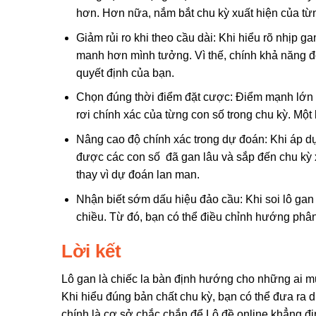
hơn. Hơn nữa, nắm bắt chu kỳ xuất hiện của từn
Giảm rủi ro khi theo cầu dài: Khi hiểu rõ nhịp g
manh hơn mình tưởng. Vì thế, chính khả năng đọ
quyết định của bạn.
Chọn đúng thời điểm đặt cược: Điểm mạnh lớn n
rơi chính xác của từng con số trong chu kỳ. Một
Nâng cao độ chính xác trong dự đoán: Khi áp 
được các con số đã gan lâu và sắp đến chu kỳ 
thay vì dự đoán lan man.
Nhận biết sớm dấu hiệu đảo cầu: Khi soi lô gan
chiều. Từ đó, bạn có thể điều chỉnh hướng phân 
Lời kết
Lô gan là chiếc la bàn định hướng cho những ai m
Khi hiểu đúng bản chất chu kỳ, bạn có thể đưa ra
chính là cơ sở chắc chắn để Lô đề online khẳng định