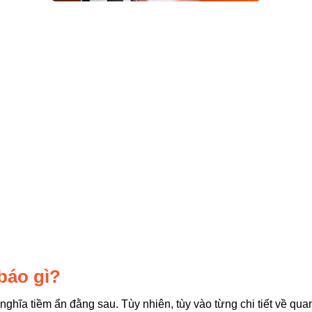
báo gì?
ghĩa tiềm ẩn đằng sau. Tùy nhiên, tùy vào từng chi tiết về qua