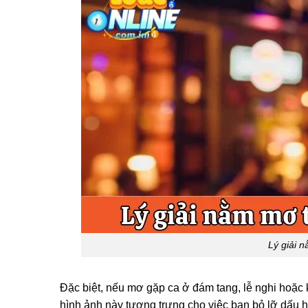
Lý giải n
Đặc biệt, nếu mơ gặp ca ở đám tang, lễ nghi hoặc 
hình ảnh này tượng trưng cho việc bạn bỏ lỡ dấu h