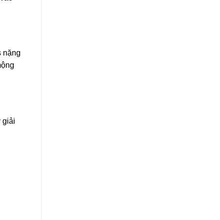
s nặng
mộng
 giải