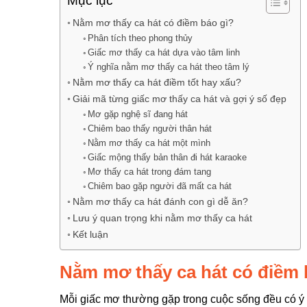
Mục lục
Nằm mơ thấy ca hát có điềm báo gì?
Phân tích theo phong thủy
Giấc mơ thấy ca hát dựa vào tâm linh
Ý nghĩa nằm mơ thấy ca hát theo tâm lý
Nằm mơ thấy ca hát điềm tốt hay xấu?
Giải mã từng giấc mơ thấy ca hát và gợi ý số đẹp
Mơ gặp nghệ sĩ đang hát
Chiêm bao thấy người thân hát
Nằm mơ thấy ca hát một mình
Giấc mộng thấy bản thân đi hát karaoke
Mơ thấy ca hát trong đám tang
Chiêm bao gặp người đã mất ca hát
Nằm mơ thấy ca hát đánh con gì dễ ăn?
Lưu ý quan trọng khi nằm mơ thấy ca hát
Kết luận
Nằm mơ thấy ca hát có điềm 
Mỗi giấc mơ thường gặp trong cuộc sống đều có ý n