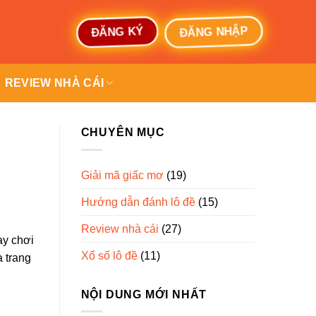
ĐĂNG NHẬP
ĐĂNG KÝ
REVIEW NHÀ CÁI
CHUYÊN MỤC
Giải mã giấc mơ
(19)
Hướng dẫn đánh lô đề
(15)
Review nhà cái
(27)
ay chơi
Xổ số lô đề
(11)
 trang
NỘI DUNG MỚI NHẤT