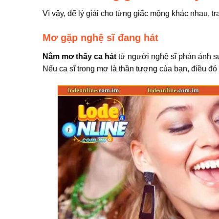
Vì vậy, để lý giải cho từng giấc mộng khác nhau, tra
Mơ gặp nghệ sĩ đang hát
Nằm mơ thấy ca hát
từ người nghệ sĩ phản ánh s
Nếu ca sĩ trong mơ là thần tượng của bạn, điều đó