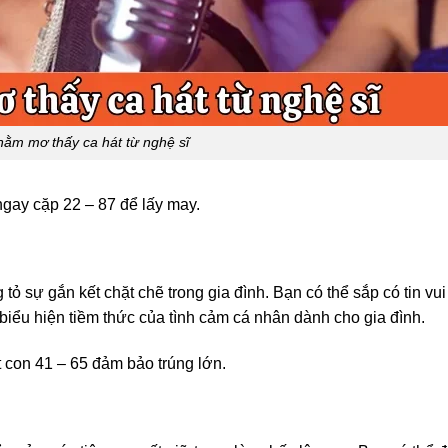
 nằm mơ thấy ca hát từ nghệ sĩ
gay cặp 22 – 87 để lấy may.
ỏ sự gắn kết chặt chẽ trong gia đình. Bạn có thể sắp có tin vu
 biểu hiện tiềm thức của tình cảm cá nhân dành cho gia đình.
con 41 – 65 đảm bảo trúng lớn.