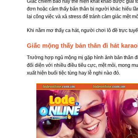
Giấc chiêm bao này thể hiện khát khao được giải tỏ
đơn hoặc cảm thấy bản thân bị người khác hiểu lầ
lại công việc và xả stress để tránh cảm giác mệt mỏ
Khi nằm mơ thấy ca hát, người chơi lô đề trực tuy
Giấc mộng thấy bản thân đi hát karao
Trường hợp ngủ mộng mị gặp hình ảnh bản thân đi 
đối diện với nhiều điều tiêu cực, mệt mỏi, mong m
xuất hiện buổi tiệc tùng hay lễ nghi nào đó.