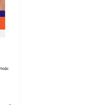
i hoặc