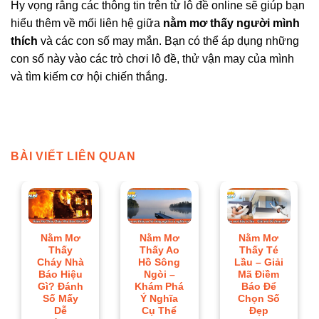
Hy vọng rằng các thông tin trên từ lô đề online sẽ giúp bạn
hiểu thêm về mối liên hệ giữa
nằm mơ thấy người mình
thích
và các con số may mắn. Bạn có thể áp dụng những
con số này vào các trò chơi lô đề, thử vận may của mình
và tìm kiếm cơ hội chiến thắng.
BÀI VIẾT LIÊN QUAN
Nằm Mơ
Nằm Mơ
Nằm Mơ
Thấy
Thấy Ao
Thấy Té
Cháy Nhà
Hồ Sông
Lầu – Giải
Báo Hiệu
Ngòi –
Mã Điềm
Gì? Đánh
Khám Phá
Báo Để
Số Mấy
Ý Nghĩa
Chọn Số
Dễ
Cụ Thể
Đẹp