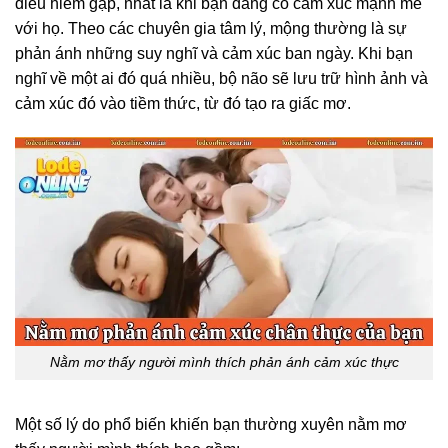
điều hiếm gặp, nhất là khi bạn đang có cảm xúc mạnh mẽ
với họ. Theo các chuyên gia tâm lý, mộng thường là sự
phản ánh những suy nghĩ và cảm xúc ban ngày. Khi bạn
nghĩ về một ai đó quá nhiều, bộ não sẽ lưu trữ hình ảnh và
cảm xúc đó vào tiềm thức, từ đó tạo ra giấc mơ.
Nằm mơ thấy người mình thích phản ánh cảm xúc thực
Một số lý do phổ biến khiến bạn thường xuyên nằm mơ