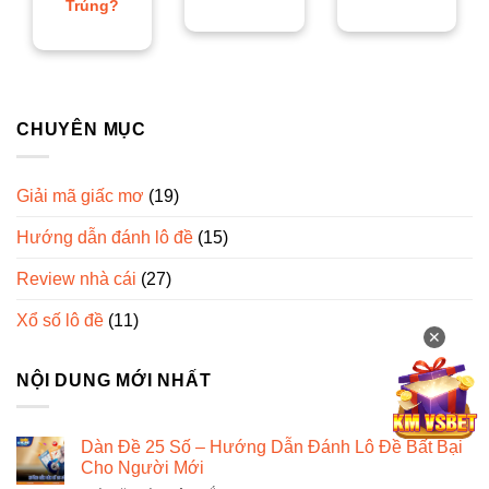
Trúng?
CHUYÊN MỤC
Giải mã giấc mơ
(19)
Hướng dẫn đánh lô đề
(15)
Review nhà cái
(27)
Xổ số lô đề
(11)
✕
NỘI DUNG MỚI NHẤT
Dàn Đề 25 Số – Hướng Dẫn Đánh Lô Đề Bất Bại
Cho Người Mới