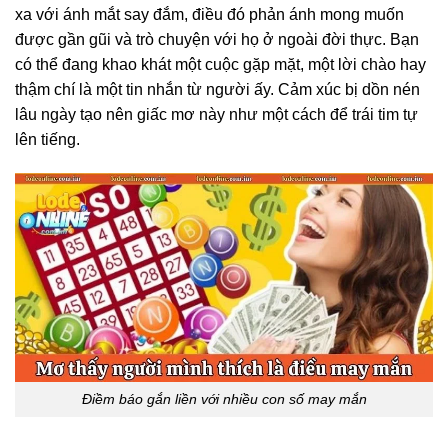
xa với ánh mắt say đắm, điều đó phản ánh mong muốn
được gần gũi và trò chuyện với họ ở ngoài đời thực. Bạn
có thể đang khao khát một cuộc gặp mặt, một lời chào hay
thậm chí là một tin nhắn từ người ấy. Cảm xúc bị dồn nén
lâu ngày tạo nên giấc mơ này như một cách để trái tim tự
lên tiếng.
Điềm báo gắn liền với nhiều con số may mắn