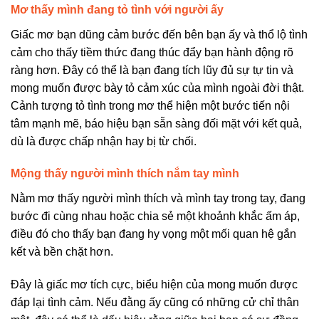
Mơ thấy mình đang tỏ tình với người ấy
Giấc mơ bạn dũng cảm bước đến bên bạn ấy và thổ lộ tình
cảm cho thấy tiềm thức đang thúc đẩy bạn hành động rõ
ràng hơn. Đây có thể là bạn đang tích lũy đủ sự tự tin và
mong muốn được bày tỏ cảm xúc của mình ngoài đời thật.
Cảnh tượng tỏ tình trong mơ thể hiện một bước tiến nội
tâm mạnh mẽ, báo hiệu bạn sẵn sàng đối mặt với kết quả,
dù là được chấp nhận hay bị từ chối.
Mộng thấy người mình thích nắm tay mình
Nằm mơ thấy người mình thích và mình tay trong tay, đang
bước đi cùng nhau hoặc chia sẻ một khoảnh khắc ấm áp,
điều đó cho thấy bạn đang hy vọng một mối quan hệ gắn
kết và bền chặt hơn.
Đây là giấc mơ tích cực, biểu hiện của mong muốn được
đáp lại tình cảm. Nếu đằng ấy cũng có những cử chỉ thân