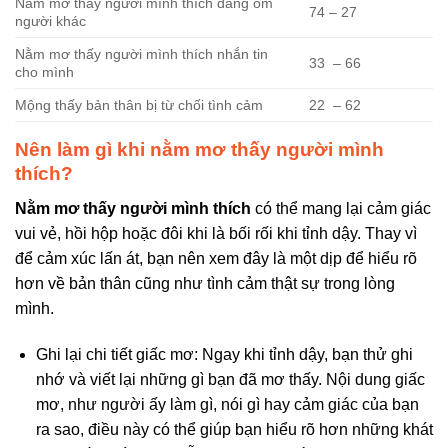
Nằm mơ thấy người mình thích đang ôm
74 – 27
người khác
Nằm mơ thấy người mình thích nhắn tin
33 – 66
cho mình
Mộng thấy bản thân bị từ chối tình cảm
22 – 62
Nên làm gì khi nằm mơ thấy người mình
thích?
Nằm mơ thấy người mình thích
có thể mang lại cảm giác
vui vẻ, hồi hộp hoặc đôi khi là bối rối khi tỉnh dậy. Thay vì
để cảm xúc lấn át, bạn nên xem đây là một dịp để hiểu rõ
hơn về bản thân cũng như tình cảm thật sự trong lòng
mình.
Ghi lại chi tiết giấc mơ: Ngay khi tỉnh dậy, bạn thử ghi
nhớ và viết lại những gì bạn đã mơ thấy. Nội dung giấc
mơ, như người ấy làm gì, nói gì hay cảm giác của bạn
ra sao, điều này có thể giúp bạn hiểu rõ hơn những khát