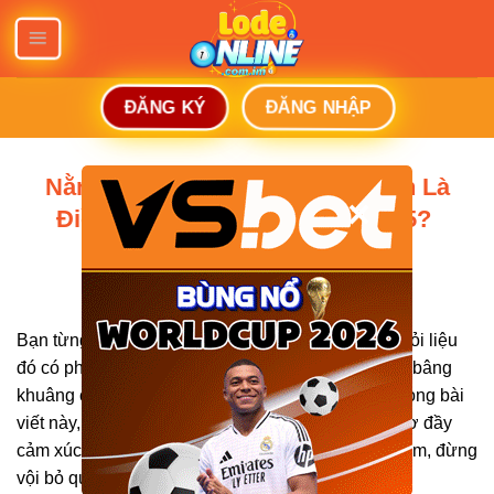
Bỏ
qua
nội
dung
ĐĂNG NHẬP
ĐĂNG KÝ
Nằm Mơ Thấy Người Mình Thích Là
×
Điềm Gì? Đánh Số Gì Năm 2025?
Bạn từng
nằm mơ thấy người mình thích
và tự hỏi liệu
đó có phải là một điềm báo. Giấc mơ ấy khiến bạn bâng
khuâng cả ngày, không biết có ẩn ý gì phía sau. Trong bài
viết này,
Lô đề online
sẽ cùng bạn giải mã giấc mơ đầy
cảm xúc này và gợi ý những con số may mắn đi kèm, đừng
vội bỏ qua nhé.