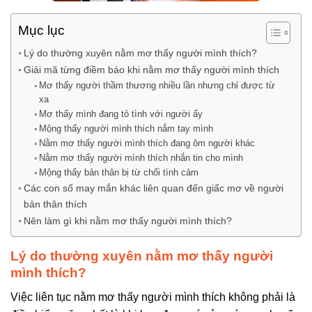
Mục lục
Lý do thường xuyên nằm mơ thấy người mình thích?
Giải mã từng điềm báo khi nằm mơ thấy người mình thích
Mơ thấy người thầm thương nhiều lần nhưng chỉ được từ
xa
Mơ thấy mình đang tỏ tình với người ấy
Mộng thấy người mình thích nắm tay mình
Nằm mơ thấy người mình thích đang ôm người khác
Nằm mơ thấy người mình thích nhắn tin cho mình
Mộng thấy bản thân bị từ chối tình cảm
Các con số may mắn khác liên quan đến giấc mơ về người
bản thân thích
Nên làm gì khi nằm mơ thấy người mình thích?
Lý do thường xuyên nằm mơ thấy người
mình thích?
Việc liên tục nằm mơ thấy người mình thích không phải là