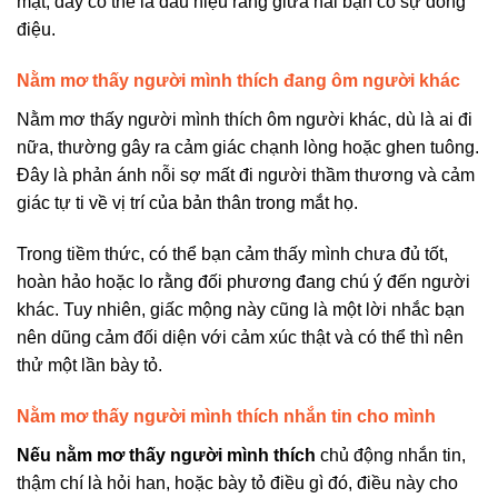
mật, đây có thể là dấu hiệu rằng giữa hai bạn có sự đồng
điệu.
Nằm mơ thấy người mình thích đang ôm người khác
Nằm mơ thấy người mình thích ôm người khác, dù là ai đi
nữa, thường gây ra cảm giác chạnh lòng hoặc ghen tuông.
Đây là phản ánh nỗi sợ mất đi người thầm thương và cảm
giác tự ti về vị trí của bản thân trong mắt họ.
Trong tiềm thức, có thể bạn cảm thấy mình chưa đủ tốt,
hoàn hảo hoặc lo rằng đối phương đang chú ý đến người
khác. Tuy nhiên, giấc mộng này cũng là một lời nhắc bạn
nên dũng cảm đối diện với cảm xúc thật và có thể thì nên
thử một lần bày tỏ.
Nằm mơ thấy người mình thích nhắn tin cho mình
Nếu nằm mơ thấy người mình thích
chủ động nhắn tin,
thậm chí là hỏi han, hoặc bày tỏ điều gì đó, điều này cho