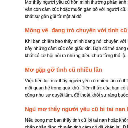
Mơ thấy người yêu cũ hôn mình thường phản ánh sự
vẫn còn cảm xúc hoặc muốn gắn bó với người cũ.
khát sự gần gũi từ một ai đó.
Mộng về đang trò chuyện với tình cũ
Khi bạn chiêm bao thấy mình đang nói chuyện với
bày những cảm xúc còn giấu kín. Bạn có thể đang
khát có cơ hội nói ra những điều chưa từng thổ lộ.
Mơ gặp gỡ tình cũ nhiều lần
Việc liên tục mơ thấy người yêu cũ nhiều lần có th
mối quan hệ trong quá khứ. Tiềm thức của bạn có 
cũng như sự quyết tâm, để thoát khỏi sự ràng buộc
Ngủ mơ thấy người yêu cũ bị tai nạn
Nếu trong mơ bạn thấy tình cũ bị tai nạn hoặc kh
chấp nhận rằng chuyện tình cảm đó đã khép lại. Đâ