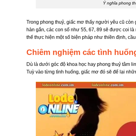
Ý nghĩa phong th
Trong phong thuỷ, giấc mơ thấy người yêu cũ còn
hàn gắn, các con số như 55, 67, 89 sẽ được coi là 
thể thực hiện một số biện pháp như thiền định, cầ
Chiêm nghiệm các tình huốn
Dù là dưới góc độ khoa học hay phong thuỷ tâm li
Tuỳ vào từng tình huống, giấc mơ đó sẽ để lại nhữ