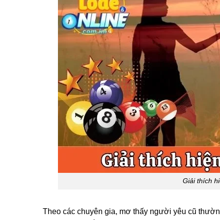
Giải thích 
Theo các chuyên gia, mơ thấy người yêu cũ thườn