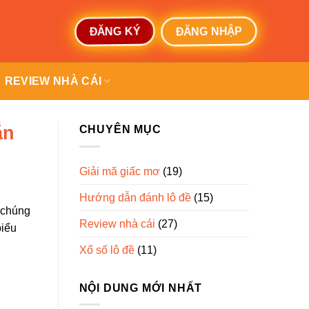
ĐĂNG NHẬP
ĐĂNG KÝ
REVIEW NHÀ CÁI
ắn
CHUYÊN MỤC
Giải mã giấc mơ
(19)
Hướng dẫn đánh lô đề
(15)
o chúng
Review nhà cái
(27)
biểu
Xổ số lô đề
(11)
NỘI DUNG MỚI NHẤT