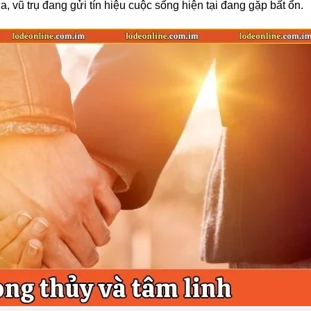
 vũ trụ đang gửi tín hiệu cuộc sống hiện tại đang gặp bất ổn.