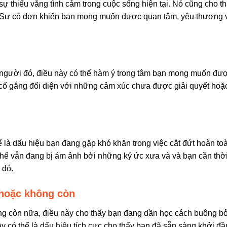
 thiếu vắng tình cảm trong cuộc sống hiện tại. Nó cũng cho t
 Sự cô đơn khiến bạn mong muốn được quan tâm, yêu thương 
 người đó, điều này có thể hàm ý trong tâm bạn mong muốn đượ
 cố gắng đối diện với những cảm xúc chưa được giải quyết hoặ
ể là dấu hiệu bạn đang gặp khó khăn trong việc cắt đứt hoàn to
thể vẫn đang bị ám ảnh bởi những ký ức xưa và và bạn cần thời
 đó.
 hoặc không còn
ông còn nữa, điều này cho thấy bạn đang dần học cách buông b
y có thể là dấu hiệu tích cực cho thấy bạn đã sẵn sàng khởi đầ