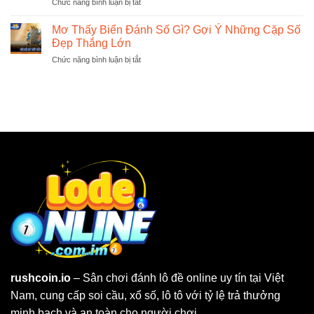
Chức năng bình luận bị tắt
ở
Chơi
Châu
Mới
Lô
Xổ
Á
Gan
Mơ Thấy Biển Đánh Số Gì? Gợi Ý Những Cặp Số
Số
Hiện
Là
Keno
Đẹp Thắng Lớn
Nay
Gì?
Dễ
Chức năng bình luận bị tắt
ở
Chia
Trúng
Mơ
Sẻ
Nhận
Thấy
Cách
Thưởng
Biển
Nhận
Cao
Đánh
Biết
Số
Khi
Gì?
Đánh
Gợi
Lô
Ý
Đề
Những
Online
Cặp
Số
Đẹp
Thắng
Lớn
rushcoin.io
– Sân chơi đánh lô đề online uy tín tại Việt
Nam, cung cấp soi cầu, xổ số, lô tô với tỷ lệ trả thưởng
minh bạch và an toàn cho người chơi.