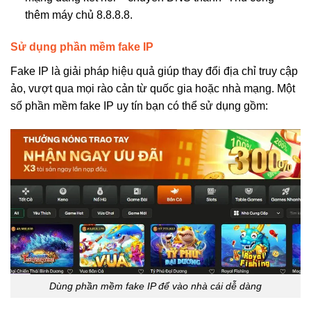
thêm máy chủ 8.8.8.8.
Sử dụng phần mềm fake IP
Fake IP là giải pháp hiệu quả giúp thay đổi địa chỉ truy cập
ảo, vượt qua mọi rào cản từ quốc gia hoặc nhà mạng. Một
số phần mềm fake IP uy tín bạn có thể sử dụng gồm:
Dùng phần mềm fake IP để vào nhà cái dễ dàng