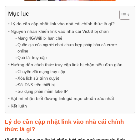
Mục lục
Lý do cần cập nhật link vào nhà cái chính thức là gì?
Nguyên nhân khiến link vào nhà cái Vic88 bị chặn
Mạng 4G/Wifi bị hạn chế
Quốc gia của người chơi chưa hợp pháp hóa cá cược
online
Quá tải truy cập
Hướng dẫn cách thức truy cập link bị chặn siêu đơn giản
Chuyển đổi mạng truy cập
Xóa lịch sử trình duyệt
Đổi DNS trên thiết bị
Sử dụng phần mềm fake IP
Bật mí nhận biết đường link giả mạo chuẩn xác nhất
Kết luận
Lý do cần cập nhật link vào nhà cái chính
thức là gì?