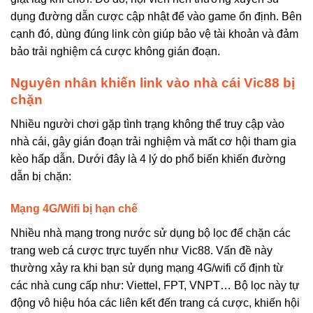
dụng đường dẫn cược cập nhật để vào game ổn định. Bên
cạnh đó, dùng đúng link còn giúp bảo vệ tài khoản và đảm
bảo trải nghiệm cá cược không gián đoạn.
Nguyên nhân khiến link vào nhà cái Vic88 bị
chặn
Nhiều người chơi gặp tình trạng không thể truy cập vào
nhà cái, gây gián đoạn trải nghiệm và mất cơ hội tham gia
kèo hấp dẫn. Dưới đây là 4 lý do phổ biến khiến đường
dẫn bị chặn:
Mạng 4G/Wifi bị hạn chế
Nhiều nhà mạng trong nước sử dụng bộ lọc để chặn các
trang web cá cược trực tuyến như Vic88. Vấn đề này
thường xảy ra khi bạn sử dụng mạng 4G/wifi cố định từ
các nhà cung cấp như: Viettel, FPT, VNPT… Bộ lọc này tự
động vô hiệu hóa các liên kết đến trang cá cược, khiến hội