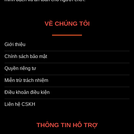
VỀ CHÚNG TÔI
Giới thiệu
Chính sách bảo mật
Quyền riêng tư
Miễn trừ trách nhiệm
Điều khoản điều kiện
Liên hệ CSKH
THÔNG TIN HỖ TRỢ