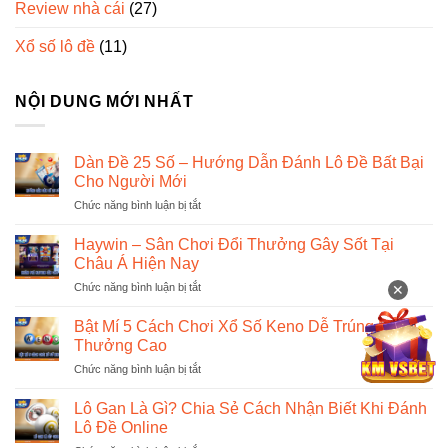
Review nhà cái
(27)
Xổ số lô đề
(11)
NỘI DUNG MỚI NHẤT
Dàn Đề 25 Số – Hướng Dẫn Đánh Lô Đề Bất Bại
Cho Người Mới
Chức năng bình luận bị tắt
ở
Dàn
Đề
Haywin – Sân Chơi Đổi Thưởng Gây Sốt Tại
25
Châu Á Hiện Nay
Số
Chức năng bình luận bị tắt
ở
✕
–
Haywin
Hướng
–
Bật Mí 5 Cách Chơi Xổ Số Keno Dễ Trúng Nhận
Dẫn
Sân
Đánh
Thưởng Cao
Chơi
Lô
Chức năng bình luận bị tắt
ở
Đổi
Đề
Bật
Thưởng
Bất
Mí
Lô Gan Là Gì? Chia Sẻ Cách Nhận Biết Khi Đánh
Gây
Bại
5
Sốt
Lô Đề Online
Cho
Cách
Tại
Người