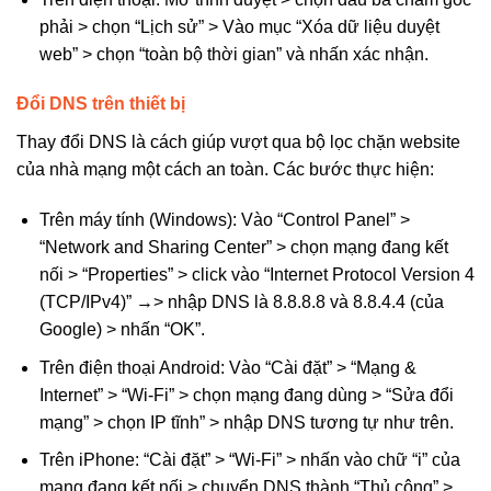
phải > chọn “Lịch sử” > Vào mục “Xóa dữ liệu duyệt
web” > chọn “toàn bộ thời gian” và nhấn xác nhận.
Đổi DNS trên thiết bị
Thay đổi DNS là cách giúp vượt qua bộ lọc chặn website
của nhà mạng một cách an toàn. Các bước thực hiện:
Trên máy tính (Windows): Vào “Control Panel” >
“Network and Sharing Center” > chọn mạng đang kết
nối > “Properties” > click vào “Internet Protocol Version 4
(TCP/IPv4)” →> nhập DNS là 8.8.8.8 và 8.8.4.4 (của
Google) > nhấn “OK”.
Trên điện thoại Android: Vào “Cài đặt” > “Mạng &
Internet” > “Wi-Fi” > chọn mạng đang dùng > “Sửa đổi
mạng” > chọn IP tĩnh” > nhập DNS tương tự như trên.
Trên iPhone: “Cài đặt” > “Wi-Fi” > nhấn vào chữ “i” của
mạng đang kết nối > chuyển DNS thành “Thủ công” >