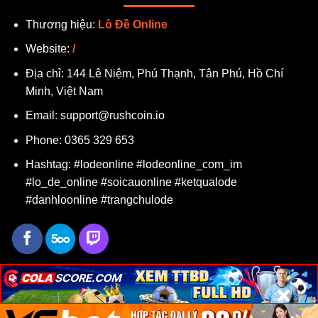
Thương hiệu:
Lô Đề Online
Website:
/
Địa chỉ:
144 Lê Niệm, Phú Thạnh, Tân Phú, Hồ Chí
Minh, Việt Nam
Email:
support@rushcoin.io
Phone:
0365 329 653
Hashtag: #lodeonline #lodeonline_com_im
#lo_de_online #soicauonline #ketqualode
#danhloonline #trangchulode
×
×
×
Copyright 2026 ©
rushcoin.io/