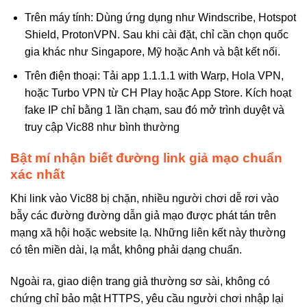
Trên máy tính: Dùng ứng dụng như Windscribe, Hotspot
Shield, ProtonVPN. Sau khi cài đặt, chỉ cần chọn quốc
gia khác như Singapore, Mỹ hoặc Anh và bật kết nối.
Trên điện thoại: Tải app 1.1.1.1 with Warp, Hola VPN,
hoặc Turbo VPN từ CH Play hoặc App Store. Kích hoạt
fake IP chỉ bằng 1 lần chạm, sau đó mở trình duyệt và
truy cập Vic88 như bình thường
Bật mí nhận biết đường link giả mạo chuẩn
xác nhất
Khi link vào Vic88 bị chặn, nhiều người chơi dễ rơi vào
bẫy các đường đường dẫn giả mạo được phát tán trên
mạng xã hội hoặc website lạ. Những liên kết này thường
có tên miền dài, lạ mắt, không phải dạng chuẩn.
Ngoài ra, giao diện trang giả thường sơ sài, không có
chứng chỉ bảo mật HTTPS, yêu cầu người chơi nhập lại