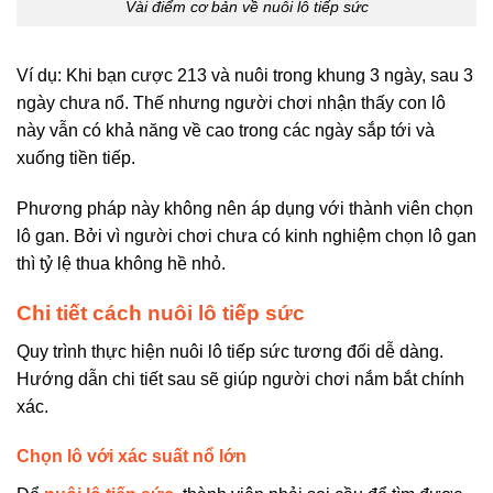
Vài điểm cơ bản về nuôi lô tiếp sức
Ví dụ: Khi bạn cược 213 và nuôi trong khung 3 ngày, sau 3
ngày chưa nổ. Thế nhưng người chơi nhận thấy con lô
này vẫn có khả năng về cao trong các ngày sắp tới và
xuống tiền tiếp.
Phương pháp này không nên áp dụng với thành viên chọn
lô gan. Bởi vì người chơi chưa có kinh nghiệm chọn lô gan
thì tỷ lệ thua không hề nhỏ.
Chi tiết cách nuôi lô tiếp sức
Quy trình thực hiện nuôi lô tiếp sức tương đối dễ dàng.
Hướng dẫn chi tiết sau sẽ giúp người chơi nắm bắt chính
xác.
Chọn lô với xác suất nổ lớn