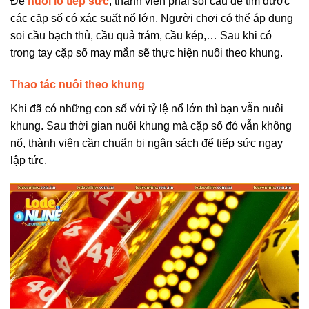
Để
nuôi lô tiếp sức
, thành viên phải soi cầu để tìm được
các cặp số có xác suất nổ lớn. Người chơi có thể áp dụng
soi cầu bạch thủ, cầu quả trám, cầu kép,… Sau khi có
trong tay cặp số may mắn sẽ thực hiện nuôi theo khung.
Thao tác nuôi theo khung
Khi đã có những con số với tỷ lệ nổ lớn thì bạn vẫn nuôi
khung. Sau thời gian nuôi khung mà cặp số đó vẫn không
nổ, thành viên cần chuẩn bị ngân sách để tiếp sức ngay
lập tức.