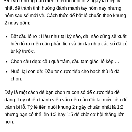
Đối với những bạn mới chơi thì nuôi lô 2 ngày là hợp lý
nhất để tránh tình huống đánh mạnh tay hôm nay nhưng
hôm sau số mới về. Cách thức để bắt lô chuẩn theo khung
2 ngày gồm:
Bắt cầu lô rơi: Hầu như tại kỳ nào, đài nào cũng sẽ xuất
hiện lô rơi nên cần phân tích và tìm lại nhịp các số đã có
từ kỳ trước.
Chọn cầu đẹp: cầu quả trám, cầu tam giác, lô kép,…
Nuôi lại con đề: Đầu tư cược tiếp cho bạch thủ lô đã
chọn.
Đây là một cách để bạn chọn ra con số để cược tiếp dễ
dàng. Tuy nhiên thành viên vẫn nên cân đối lại mức tiền để
tránh bị lỗ. Tỷ lệ tiền nuôi khung 2 ngày chuẩn nhất là 1:2
nhưng bạn có thể lên 1:3 hay 1:5 để chờ cơ hội thắng lớn
hơn.