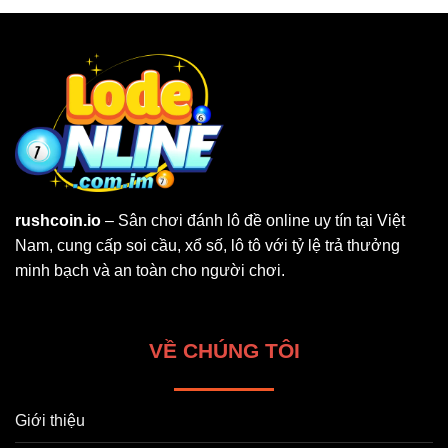
Gì?
Đánh
Gợi
Lô
Ý
Đề
Những
Online
Cặp
Số
Đẹp
Thắng
Lớn
rushcoin.io
– Sân chơi đánh lô đề online uy tín tại Việt
Nam, cung cấp soi cầu, xổ số, lô tô với tỷ lệ trả thưởng
minh bạch và an toàn cho người chơi.
VỀ CHÚNG TÔI
Giới thiệu