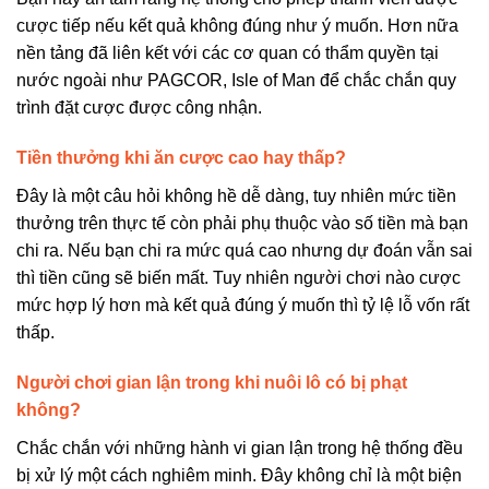
cược tiếp nếu kết quả không đúng như ý muốn. Hơn nữa
nền tảng đã liên kết với các cơ quan có thẩm quyền tại
nước ngoài như PAGCOR, Isle of Man để chắc chắn quy
trình đặt cược được công nhận.
Tiền thưởng khi ăn cược cao hay thấp?
Đây là một câu hỏi không hề dễ dàng, tuy nhiên mức tiền
thưởng trên thực tế còn phải phụ thuộc vào số tiền mà bạn
chi ra. Nếu bạn chi ra mức quá cao nhưng dự đoán vẫn sai
thì tiền cũng sẽ biến mất. Tuy nhiên người chơi nào cược
mức hợp lý hơn mà kết quả đúng ý muốn thì tỷ lệ lỗ vốn rất
thấp.
Người chơi gian lận trong khi nuôi lô có bị phạt
không?
Chắc chắn với những hành vi gian lận trong hệ thống đều
bị xử lý một cách nghiêm minh. Đây không chỉ là một biện