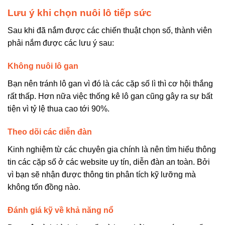
Lưu ý khi chọn nuôi lô tiếp sức
Sau khi đã nắm được các chiến thuật chọn số, thành viên
phải nắm được các lưu ý sau:
Không nuôi lô gan
Bạn nên tránh lô gan vì đó là các cặp số lì thì cơ hội thắng
rất thấp. Hơn nữa việc thống kê lô gan cũng gây ra sự bất
tiện vì tỷ lệ thua cao tới 90%.
Theo dõi các diễn đàn
Kinh nghiệm từ các chuyên gia chính là nên tìm hiểu thông
tin các cặp số ở các website uy tín, diễn đàn an toàn. Bởi
vì bạn sẽ nhận được thông tin phân tích kỹ lưỡng mà
không tốn đồng nào.
Đánh giá kỹ về khả năng nổ