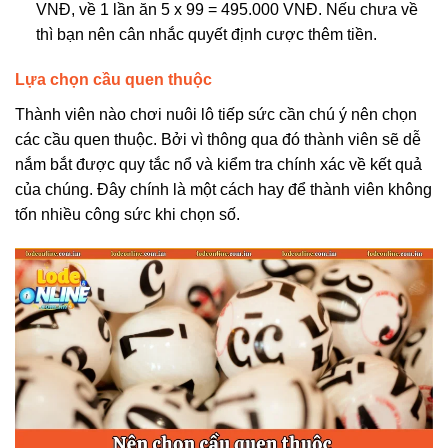
VNĐ, về 1 lần ăn 5 x 99 = 495.000 VNĐ. Nếu chưa về
thì bạn nên cân nhắc quyết định cược thêm tiền.
Lựa chọn cầu quen thuộc
Thành viên nào chơi nuôi lô tiếp sức cần chú ý nên chọn
các cầu quen thuộc. Bởi vì thông qua đó thành viên sẽ dễ
nắm bắt được quy tắc nổ và kiểm tra chính xác về kết quả
của chúng. Đây chính là một cách hay để thành viên không
tốn nhiều công sức khi chọn số.