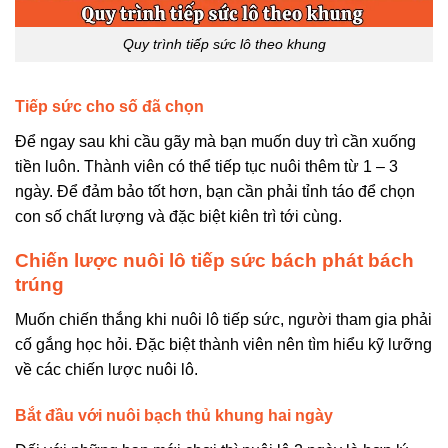
Quy trình tiếp sức lô theo khung
Tiếp sức cho số đã chọn
Để ngay sau khi cầu gãy mà bạn muốn duy trì cần xuống
tiền luôn. Thành viên có thể tiếp tục nuôi thêm từ 1 – 3
ngày. Để đảm bảo tốt hơn, bạn cần phải tỉnh táo để chọn
con số chất lượng và đặc biệt kiên trì tới cùng.
Chiến lược nuôi lô tiếp sức bách phát bách
trúng
Muốn chiến thắng khi nuôi lô tiếp sức, người tham gia phải
cố gắng học hỏi. Đặc biệt thành viên nên tìm hiểu kỹ lưỡng
về các chiến lược nuôi lô.
Bắt đầu với nuôi bạch thủ khung hai ngày