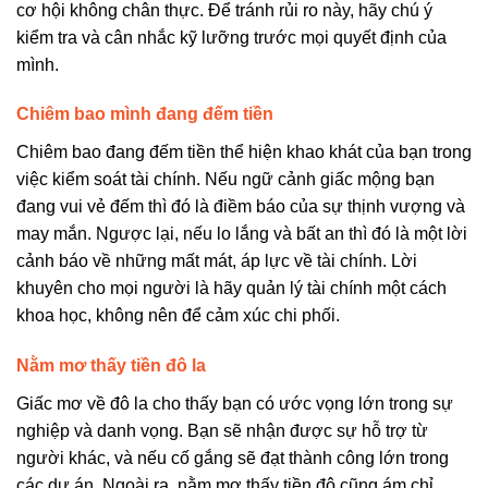
cơ hội không chân thực. Để tránh rủi ro này, hãy chú ý
kiểm tra và cân nhắc kỹ lưỡng trước mọi quyết định của
mình.
Chiêm bao mình đang đếm tiền
Chiêm bao đang đếm tiền thể hiện khao khát của bạn trong
việc kiểm soát tài chính. Nếu ngữ cảnh giấc mộng bạn
đang vui vẻ đếm thì đó là điềm báo của sự thịnh vượng và
may mắn. Ngược lại, nếu lo lắng và bất an thì đó là một lời
cảnh báo về những mất mát, áp lực về tài chính. Lời
khuyên cho mọi người là hãy quản lý tài chính một cách
khoa học, không nên để cảm xúc chi phối.
Nằm mơ thấy tiền đô la
Giấc mơ về đô la cho thấy bạn có ước vọng lớn trong sự
nghiệp và danh vọng. Bạn sẽ nhận được sự hỗ trợ từ
người khác, và nếu cố gắng sẽ đạt thành công lớn trong
các dự án. Ngoài ra, nằm mơ thấy tiền đô cũng ám chỉ