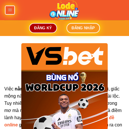
Bỏ
qua
nội
dung
ĐĂNG NHẬP
ĐĂNG KÝ
Nằm Mơ Thấy Tiền – Giải Mã
×
Những Điềm Báo Huyền Bí
Việc
nằm mơ thấy tiền
rất phổ biến ở nhiều người, giấc
mộng này mang đến nhiều ý nghĩa về tài chính và tài lộc.
Tuy nhiên, cũng tùy thuộc vào ngữ cảnh xuất hiện trong
mơ mà mang lại điềm báo khác nhau. Vậy liệu đó là điềm
lành hay điềm dữ? Trong bài viết này, hãy cùng
Lô đề
online
giải mã chi tiết các trường hợp cụ thể và tìm ra con