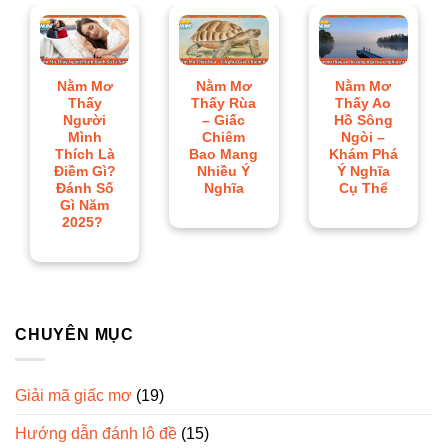
Nằm Mơ
Nằm Mơ
Nằm Mơ
Thấy
Thấy Rùa
Thấy Ao
Người
– Giấc
Hồ Sông
Mình
Chiêm
Ngòi –
Thích Là
Bao Mang
Khám Phá
Điềm Gì?
Nhiều Ý
Ý Nghĩa
Đánh Số
Nghĩa
Cụ Thể
Gì Năm
2025?
CHUYÊN MỤC
Giải mã giấc mơ
(19)
Hướng dẫn đánh lô đề
(15)