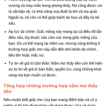
vượng và may mắn trong phong thủy. Nó cũng được coi
là vật bảo vệ, có khả năng xua đuổi tà khí và ma quái.
Ngoài ra, nó còn có thể giúp tránh tai họa và đẩy lùi kẻ
xấu.
Áp lực tài chính: Giấc mộng này mang lại cả điều tốt lẫn
điều xấu, tùy thuộc vào cảm xúc trong giấc mộng của
bạn. Dù có thể mang lại niềm vui, nhưng cũng không ít
trường hợp giấc mơ này dẫn đến khó khăn tài chính,
tiêu tốn hoặc mắc nợ.
Tự tin về giá trị bản thân: Nằm mơ thấy tiền còn thể hiện
sự tự tin về giá trị bản thân, quyền lực cùng những khát
vọng mà bạn muốn có được.
Tổng hợp những trường hợp nằm mơ thấy
tiền
Nếu muốn biết giấc mơ của bạn mang điềm báo và có ý
nghĩa gì thì hãy tham khảo nội dung được chia sẻ dưới