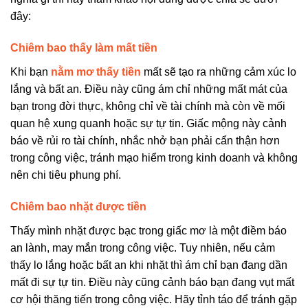
đây:
Chiêm bao thấy làm mất tiền
Khi bạn
nằm mơ thấy tiền
mất sẽ tạo ra những cảm xúc lo
lắng và bất an. Điều này cũng ám chỉ những mất mát của
bạn trong đời thực, không chỉ về tài chính mà còn về mối
quan hệ xung quanh hoặc sự tự tin. Giấc mộng này cảnh
báo về rủi ro tài chính, nhắc nhở bạn phải cẩn thận hơn
trong công việc, tránh mạo hiểm trong kinh doanh và không
nên chi tiêu phung phí.
Chiêm bao nhặt được tiền
Thấy mình nhặt được bạc trong giấc mơ là một điềm báo
an lành, may mắn trong công việc. Tuy nhiên, nếu cảm
thấy lo lắng hoặc bất an khi nhặt thì ám chỉ bạn đang dần
mất đi sự tự tin. Điều này cũng cảnh báo bạn đang vụt mất
cơ hội thăng tiến trong công việc. Hãy tỉnh táo để tránh gặp