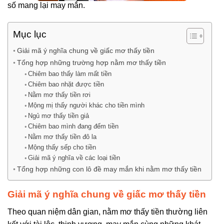
số mang lại may mắn.
Mục lục
Giải mã ý nghĩa chung về giấc mơ thấy tiền
Tổng hợp những trường hợp nằm mơ thấy tiền
Chiêm bao thấy làm mất tiền
Chiêm bao nhặt được tiền
Nằm mơ thấy tiền rơi
Mộng mị thấy người khác cho tiền mình
Ngủ mơ thấy tiền giả
Chiêm bao mình đang đếm tiền
Nằm mơ thấy tiền đô la
Mộng thấy sếp cho tiền
Giải mã ý nghĩa về các loại tiền
Tổng hợp những con lô đề may mắn khi nằm mơ thấy tiền
Giải mã ý nghĩa chung về giấc mơ thấy tiền
Theo quan niệm dân gian, nằm mơ thấy tiền thường liên