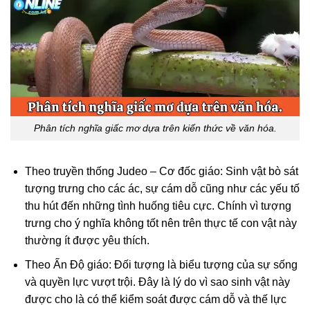
Phân tích nghĩa giấc mơ dựa trên kiến thức về văn hóa.
Theo truyền thống Judeo – Cơ đốc giáo: Sinh vật bò sát
tượng trưng cho các ác, sự cám dỗ cũng như các yếu tố
thu hút đến những tình huống tiêu cực. Chính vì tượng
trưng cho ý nghĩa không tốt nên trên thực tế con vật này
thường ít được yêu thích.
Theo Ấn Độ giáo: Đối tượng là biểu tượng của sự sống
và quyền lực vượt trội. Đây là lý do vì sao sinh vật này
được cho là có thể kiểm soát được cám dỗ và thế lực