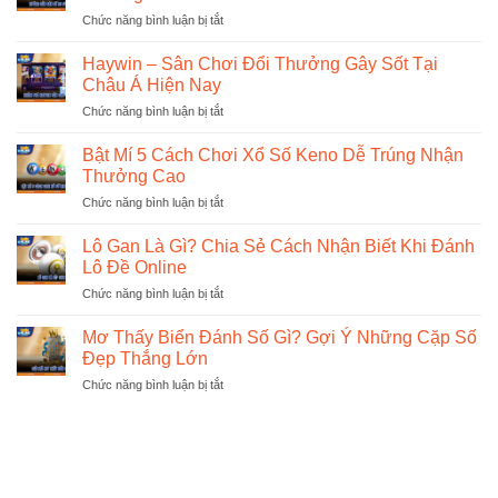
Chức năng bình luận bị tắt
ở
Dàn
Đề
Haywin – Sân Chơi Đổi Thưởng Gây Sốt Tại
25
Châu Á Hiện Nay
Số
Chức năng bình luận bị tắt
ở
–
Haywin
Hướng
–
Bật Mí 5 Cách Chơi Xổ Số Keno Dễ Trúng Nhận
Dẫn
Sân
Đánh
Thưởng Cao
Chơi
Lô
Chức năng bình luận bị tắt
ở
Đổi
Đề
Bật
Thưởng
Bất
Mí
Lô Gan Là Gì? Chia Sẻ Cách Nhận Biết Khi Đánh
Gây
Bại
5
Sốt
Lô Đề Online
Cho
Cách
Tại
Người
Chức năng bình luận bị tắt
ở
Chơi
Châu
Mới
Lô
Xổ
Á
Gan
Mơ Thấy Biển Đánh Số Gì? Gợi Ý Những Cặp Số
Số
Hiện
Là
Keno
Đẹp Thắng Lớn
Nay
Gì?
Dễ
Chức năng bình luận bị tắt
ở
Chia
Trúng
Mơ
Sẻ
Nhận
Thấy
Cách
Thưởng
Biển
Nhận
Cao
Đánh
Biết
Số
Khi