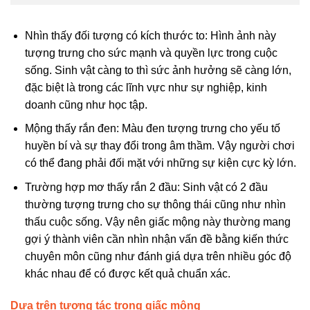
Nhìn thấy đối tượng có kích thước to: Hình ảnh này
tượng trưng cho sức mạnh và quyền lực trong cuộc
sống. Sinh vật càng to thì sức ảnh hưởng sẽ càng lớn,
đặc biệt là trong các lĩnh vực như sự nghiệp, kinh
doanh cũng như học tập.
Mộng thấy rắn đen: Màu đen tượng trưng cho yếu tố
huyền bí và sự thay đổi trong âm thầm. Vậy người chơi
có thể đang phải đối mặt với những sự kiện cực kỳ lớn.
Trường hợp mơ thấy rắn 2 đầu: Sinh vật có 2 đầu
thường tượng trưng cho sự thông thái cũng như nhìn
thấu cuộc sống. Vậy nên giấc mộng này thường mang
gợi ý thành viên cần nhìn nhận vấn đề bằng kiến thức
chuyên môn cũng như đánh giá dựa trên nhiều góc độ
khác nhau để có được kết quả chuẩn xác.
Dựa trên tương tác trong giấc mộng