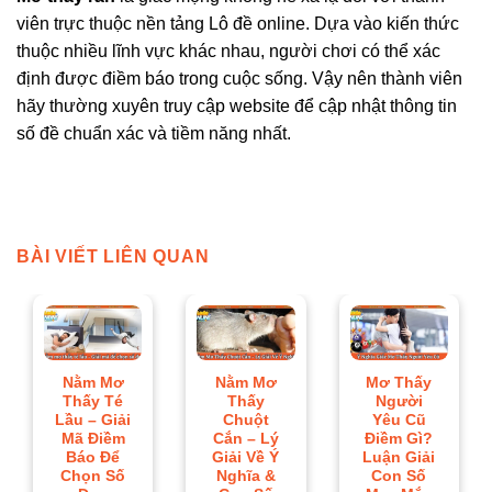
viên trực thuộc nền tảng Lô đề online. Dựa vào kiến thức
thuộc nhiều lĩnh vực khác nhau, người chơi có thể xác
định được điềm báo trong cuộc sống. Vậy nên thành viên
hãy thường xuyên truy cập website để cập nhật thông tin
số đề chuẩn xác và tiềm năng nhất.
BÀI VIẾT LIÊN QUAN
Nằm Mơ
Nằm Mơ
Mơ Thấy
Thấy Té
Thấy
Người
Lầu – Giải
Chuột
Yêu Cũ
Mã Điềm
Cắn – Lý
Điềm Gì?
Báo Để
Giải Về Ý
Luận Giải
Chọn Số
Nghĩa &
Con Số