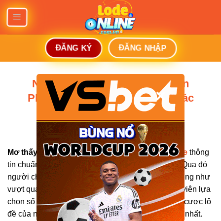
Bỏ
qua
nội
dung
ĐĂNG NHẬP
ĐĂNG KÝ
Nằm Mơ Thấy Rắn – Thông Tin
×
Phân Tích Giấc Mộng Chuẩn Xác
Mơ thấy rắn
cung cấp cho thành viên
Lô đề online
thông
tin chuẩn xác về điềm báo trong đời sống thực tế. Qua đó
người chơi có thể chuẩn bị kế hoạch để đối mặt cũng như
vượt qua. Ngoài ra hình ảnh này còn hỗ trợ thành viên lựa
chọn số đề chuẩn xác. Nhờ vậy mà trải nghiệm cá cược lô
đề của người chơi sẽ trở nên thuận lợi và suôn sẻ nhất.