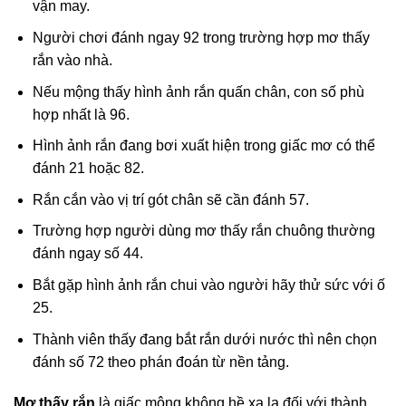
vận may.
Người chơi đánh ngay 92 trong trường hợp mơ thấy
rắn vào nhà.
Nếu mộng thấy hình ảnh rắn quấn chân, con số phù
hợp nhất là 96.
Hình ảnh rắn đang bơi xuất hiện trong giấc mơ có thể
đánh 21 hoặc 82.
Rắn cắn vào vị trí gót chân sẽ cần đánh 57.
Trường hợp người dùng mơ thấy rắn chuông thường
đánh ngay số 44.
Bắt gặp hình ảnh rắn chui vào người hãy thử sức với ố
25.
Thành viên thấy đang bắt rắn dưới nước thì nên chọn
đánh số 72 theo phán đoán từ nền tảng.
Mơ thấy rắn
là giấc mộng không hề xa lạ đối với thành