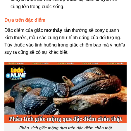
cùng lớn trong cuộc sống.
Dựa trên đặc điểm
Đặc điểm của giấc
mơ thấy rắn
thường sẽ xoay quanh
kích thước, màu sắc cũng như hình dáng của đối tượng.
Tùy thuộc vào tình huống trong giấc chiêm bao mà ý nghĩa
suy ra cũng sẽ có sự khác biệt.
Phân tích giấc mộng dựa trên đặc điểm chân thật