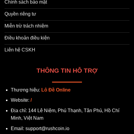
Chính sách bảo mật
Quyền riêng tư
Miễn trừ trách nhiệm
Điều khoản điều kiện
Liên hệ CSKH
THÔNG TIN HỖ TRỢ
Thương hiệu:
Lô Đề Online
Website:
/
Địa chỉ:
144 Lê Niệm, Phú Thạnh, Tân Phú, Hồ Chí
Minh, Việt Nam
Email:
support@rushcoin.io