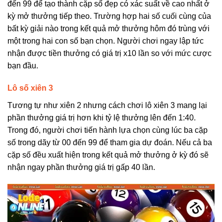
đến 99 để tạo thành cặp số đẹp có xác suất về cao nhất ở
kỳ mở thưởng tiếp theo. Trường hợp hai số cuối cùng của
bất kỳ giải nào trong kết quả mở thưởng hôm đó trùng với
một trong hai con số bạn chọn. Người chơi ngay lập tức
nhận được tiền thưởng có giá trị x10 lần so với mức cược
bạn đầu.
Lô số xiên 3
Tương tự như xiên 2 nhưng cách chơi lô xiên 3 mang lại
phần thưởng giá trị hơn khi tỷ lệ thưởng lên đến 1:40.
Trong đó, người chơi tiến hành lựa chọn cùng lúc ba cặp
số trong dãy từ 00 đến 99 để tham gia dự đoán. Nếu cả ba
cặp số đều xuất hiện trong kết quả mở thưởng ở kỳ đó sẽ
nhận ngay phần thưởng giá trị gấp 40 lần.