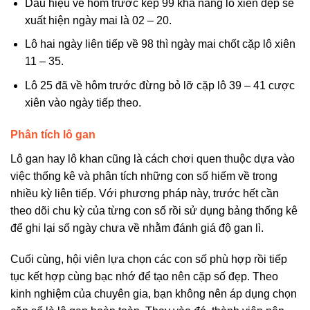
Dấu hiệu về hôm trước kép 99 khả năng lô xiên đẹp sẽ
xuất hiện ngày mai là 02 – 20.
Lô hai ngày liên tiếp về 98 thì ngày mai chốt cặp lô xiên
11 – 35.
Lô 25 đã về hôm trước đừng bỏ lỡ cặp lô 39 – 41 cược
xiên vào ngày tiếp theo.
Phân tích lô gan
Lô gan hay lô khan cũng là cách chơi quen thuộc dựa vào
việc thống kê và phân tích những con số hiếm về trong
nhiều kỳ liên tiếp. Với phương pháp này, trước hết cần
theo dõi chu kỳ của từng con số rồi sử dụng bảng thống kê
để ghi lại số ngày chưa về nhằm đánh giá độ gan lì.
Cuối cùng, hội viên lựa chọn các con số phù hợp rồi tiếp
tục kết hợp cùng bạc nhớ để tạo nên cặp số đẹp. Theo
kinh nghiệm của chuyên gia, bạn không nên áp dụng chọn