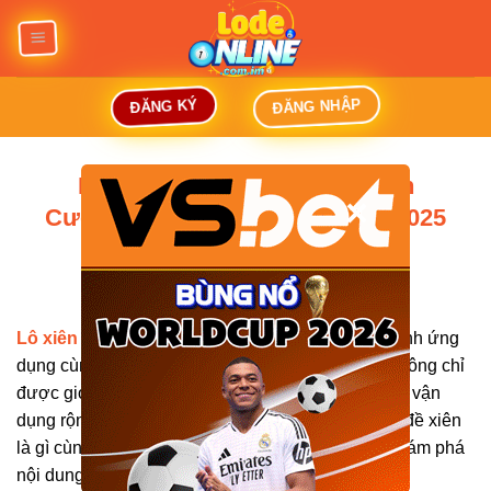
Bỏ
qua
nội
dung
ĐĂNG NHẬP
ĐĂNG KÝ
Lô Xiên – Lý Giải, Hướng Dẫn
×
Cược Xổ Số Lô Đề Chuẩn Xác 2025
Lô xiên
là phương pháp dự đoán xổ số lô đề có tính ứng
dụng cùng xác suất chính xác cao. Kỹ thuật này không chỉ
được giới chuyên môn đánh giá cao mà còn được vận
dụng rộng rãi trong cược số. Để hiểu rõ hơn về lô đề xiên
là gì cùng cách chơi chi tiết, hãy cùng chúng tôi khám phá
nội dung bài viết sau đây.