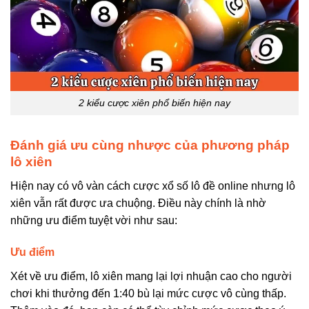
2 kiểu cược xiên phổ biến hiện nay
Đánh giá ưu cùng nhược của phương pháp
lô xiên
Hiện nay có vô vàn cách cược xổ số lô đề online nhưng lô
xiên vẫn rất được ưa chuộng. Điều này chính là nhờ
những ưu điểm tuyệt vời như sau:
Ưu điểm
Xét về ưu điểm, lô xiên mang lại lợi nhuận cao cho người
chơi khi thưởng đến 1:40 bù lại mức cược vô cùng thấp.