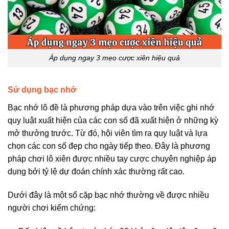
Áp dụng ngay 3 mẹo cược xiên hiệu quả
Sử dụng bạc nhớ
Bạc nhớ lô đề là phương pháp dựa vào trên việc ghi nhớ
quy luật xuất hiện của các con số đã xuất hiện ở những kỳ
mở thưởng trước. Từ đó, hội viên tìm ra quy luật và lựa
chọn các con số đẹp cho ngày tiếp theo. Đây là phương
pháp chơi lô xiên được nhiều tay cược chuyên nghiệp áp
dụng bởi tỷ lệ dự đoán chính xác thường rất cao.
Dưới đây là một số cặp bạc nhớ thường về được nhiều
người chơi kiểm chứng: