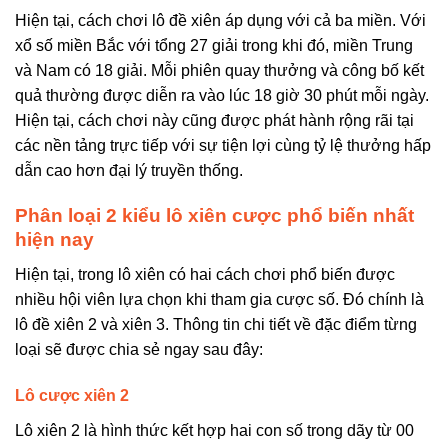
Hiện tại, cách chơi lô đề xiên áp dụng với cả ba miền. Với
xổ số miền Bắc với tổng 27 giải trong khi đó, miền Trung
và Nam có 18 giải. Mỗi phiên quay thưởng và công bố kết
quả thường được diễn ra vào lúc 18 giờ 30 phút mỗi ngày.
Hiện tại, cách chơi này cũng được phát hành rộng rãi tại
các nền tảng trực tiếp với sự tiện lợi cùng tỷ lệ thưởng hấp
dẫn cao hơn đại lý truyền thống.
Phân loại 2 kiểu lô xiên cược phổ biến nhất
hiện nay
Hiện tại, trong lô xiên có hai cách chơi phổ biến được
nhiều hội viên lựa chọn khi tham gia cược số. Đó chính là
lô đề xiên 2 và xiên 3. Thông tin chi tiết về đặc điểm từng
loại sẽ được chia sẻ ngay sau đây:
Lô cược xiên 2
Lô xiên 2 là hình thức kết hợp hai con số trong dãy từ 00