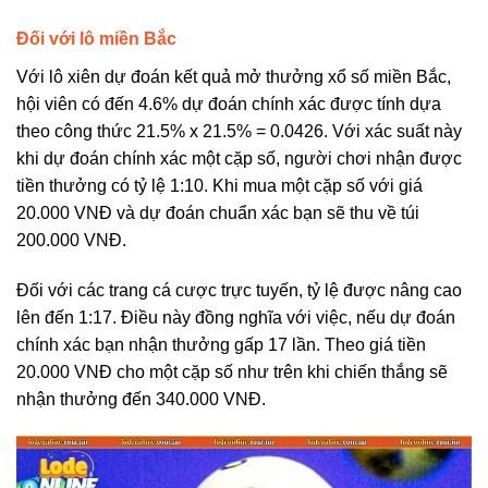
Đối với lô miền Bắc
Với lô xiên dự đoán kết quả mở thưởng xổ số miền Bắc,
hội viên có đến 4.6% dự đoán chính xác được tính dựa
theo công thức 21.5% x 21.5% = 0.0426. Với xác suất này
khi dự đoán chính xác một cặp số, người chơi nhận được
tiền thưởng có tỷ lệ 1:10. Khi mua một cặp số với giá
20.000 VNĐ và dự đoán chuẩn xác bạn sẽ thu về túi
200.000 VNĐ.
Đối với các trang cá cược trực tuyến, tỷ lệ được nâng cao
lên đến 1:17. Điều này đồng nghĩa với việc, nếu dự đoán
chính xác bạn nhận thưởng gấp 17 lần. Theo giá tiền
20.000 VNĐ cho một cặp số như trên khi chiến thắng sẽ
nhận thưởng đến 340.000 VNĐ.