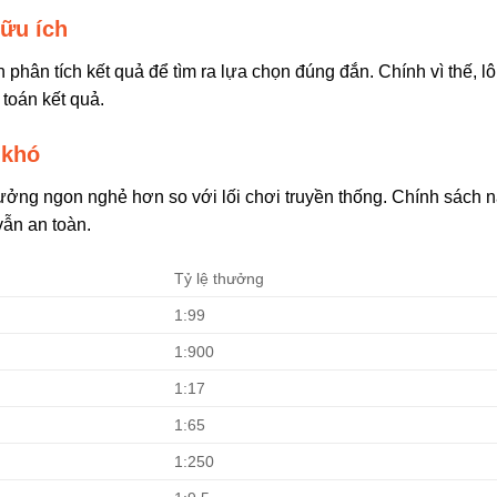
hữu ích
 phân tích kết quả để tìm ra lựa chọn đúng đắn. Chính vì thế, lô
 toán kết quả.
 khó
ưởng ngon nghẻ hơn so với lối chơi truyền thống. Chính sách 
ẫn an toàn.
Tỷ lệ thưởng
1:99
1:900
1:17
1:65
1:250