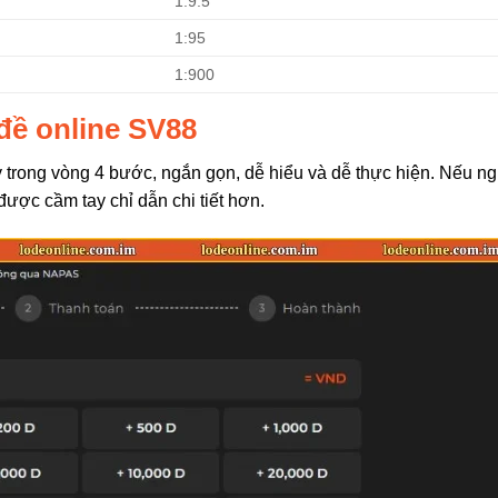
1:9.5
1:95
1:900
đề online SV88
bày trong vòng 4 bước, ngắn gọn, dễ hiểu và dễ thực hiện. Nếu n
ược cầm tay chỉ dẫn chi tiết hơn.