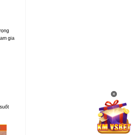
trọng
ham gia
✕
suốt