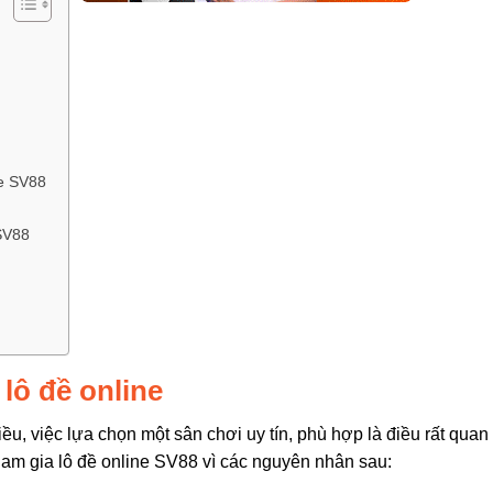
ne SV88
SV88
lô đề online
u, việc lựa chọn một sân chơi uy tín, phù hợp là điều rất quan 
ham gia lô đề online SV88 vì các nguyên nhân sau: