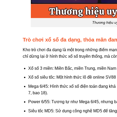
Thương hiệu uy
Trò chơi xổ số đa dạng, thỏa mãn đ
Kho trò chơi đa dạng là một trong những điểm mạ
chỉ dừng lại ở hình thức xổ số truyền thống, mà c
Xổ số 3 miền: Miền Bắc, miền Trung, miền Nam vớ
Xổ số siêu tốc: Một hình thức lô đề online SV88 
Mega 6/45: Hình thức xổ số điện toán đang khá 
7, bao 18).
Power 6/55: Tương tự như Mega 6/45, nhưng bạn
Siêu tốc MD5: Sử dụng công nghệ MD5 để tăng tí