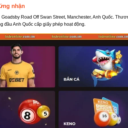
hứng nhận
tại Goadsby Road Off Swan Street, Manchester, Anh Quốc. Thươ
ng đầu Anh Quốc cấp giấy phép hoạt động.