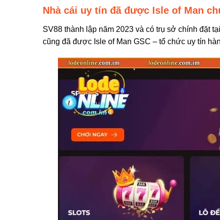
Nhà cái uy tín đã được Isle of Man c
SV88 thành lập năm 2023 và có trụ sở chính đặt 
cũng đã được Isle of Man GSC – tổ chức uy tín hà