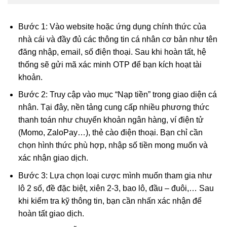
Bước 1: Vào website hoặc ứng dụng chính thức của
nhà cái và đầy đủ các thông tin cá nhân cơ bản như tên
đăng nhập, email, số điện thoại. Sau khi hoàn tất, hệ
thống sẽ gửi mã xác minh OTP để bạn kích hoạt tài
khoản.
Bước 2: Truy cập vào mục “Nạp tiền” trong giao diện cá
nhân. Tại đây, nền tảng cung cấp nhiều phương thức
thanh toán như chuyển khoản ngân hàng, ví điện tử
(Momo, ZaloPay…), thẻ cào điện thoại. Bạn chỉ cần
chọn hình thức phù hợp, nhập số tiền mong muốn và
xác nhận giao dịch.
Bước 3: Lựa chọn loại cược mình muốn tham gia như
lô 2 số, đề đặc biệt, xiên 2-3, bao lô, đầu – đuôi,… Sau
khi kiểm tra kỹ thông tin, bạn cần nhấn xác nhận để
hoàn tất giao dịch.