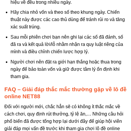
hiệu về đều trong nhiều ngày.
Hãy chia nhỏ vốn và theo số theo khung ngày. Chiến
thuật này được các cao thủ dùng để tránh rủi ro và tăng
xác suất trúng.
Sau mỗi phiên chơi bạn nên ghi lại các số đã đánh, số
đã ra và kết quả lời/lỗ nhằm nhận ra quy luật riêng của
mình và điều chỉnh chiến lược hợp lý.
Người chơi nên đặt ra giới hạn thắng hoặc thua trong
ngày để bảo toàn vốn và giữ được tâm lý ổn định khi
tham gia.
FAQ – Giải đáp thắc mắc thường gặp về lô đề
online NET88
Đối với người mới, chắc hẳn sẽ có không ít thắc mắc về
cách chơi, quy định rút thưởng, tỷ lệ ăn,… Những câu hỏi
phổ biến đã được tổng hợp lại dưới đây để giúp hội viên
giải đáp mọi vấn đề trước khi tham gia chơi lô đề online