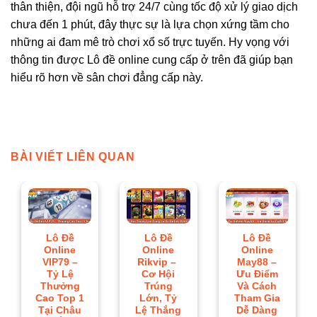
thân thiện, đội ngũ hỗ trợ 24/7 cùng tốc độ xử lý giao dịch
chưa đến 1 phút, đây thực sự là lựa chọn xứng tầm cho
những ai đam mê trò chơi xổ số trực tuyến. Hy vọng với
thông tin được Lô đề online cung cấp ở trên đã giúp bạn
hiểu rõ hơn về sân chơi đẳng cấp này.
BÀI VIẾT LIÊN QUAN
Lô Đề
Lô Đề
Lô Đề
Online
Online
Online
VIP79 –
Rikvip –
May88 –
Tỷ Lệ
Cơ Hội
Ưu Điểm
Thưởng
Trúng
Và Cách
Cao Top 1
Lớn, Tỷ
Tham Gia
Tại Châu
Lệ Thắng
Dễ Dàng