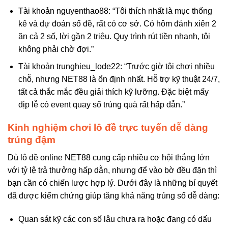
Tài khoản nguyenthao88: “Tôi thích nhất là mục thống
kê và dự đoán số đề, rất có cơ sở. Có hôm đánh xiên 2
ăn cả 2 số, lời gần 2 triệu. Quy trình rút tiền nhanh, tôi
không phải chờ đợi.”
Tài khoản trunghieu_lode22: “Trước giờ tôi chơi nhiều
chỗ, nhưng NET88 là ổn định nhất. Hỗ trợ kỹ thuật 24/7,
tất cả thắc mắc đều giải thích kỹ lưỡng. Đặc biệt mấy
dịp lễ có event quay số trúng quà rất hấp dẫn.”
Kinh nghiệm chơi lô đề trực tuyến dễ dàng
trúng đậm
Dù lô đề online NET88 cung cấp nhiều cơ hội thắng lớn
với tỷ lệ trả thưởng hấp dẫn, nhưng để vào bờ đều đặn thì
bạn cần có chiến lược hợp lý. Dưới đây là những bí quyết
đã được kiểm chứng giúp tăng khả năng trúng số dễ dàng:
Quan sát kỹ các con số lâu chưa ra hoặc đang có dấu