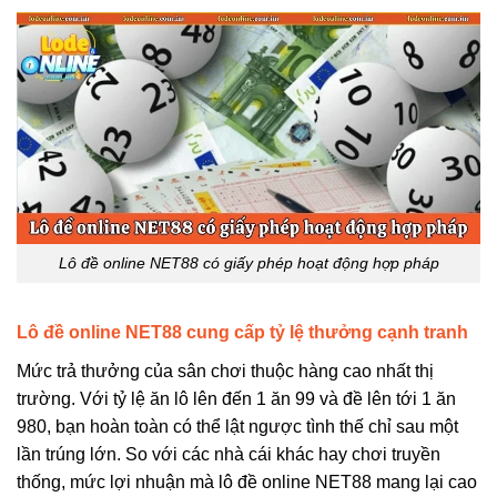
Lô đề online NET88 có giấy phép hoạt động hợp pháp
Lô đề online NET88 cung cấp tỷ lệ thưởng cạnh tranh
Mức trả thưởng của sân chơi thuộc hàng cao nhất thị
trường. Với tỷ lệ ăn lô lên đến 1 ăn 99 và đề lên tới 1 ăn
980, bạn hoàn toàn có thể lật ngược tình thế chỉ sau một
lần trúng lớn. So với các nhà cái khác hay chơi truyền
thống, mức lợi nhuận mà lô đề online NET88 mang lại cao