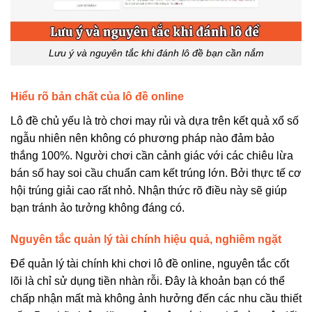
Lưu ý và nguyên tắc khi đánh lô đề bạn cần nắm
Hiểu rõ bản chất của lô đề online
Lô đề chủ yếu là trò chơi may rủi và dựa trên kết quả xổ số
ngẫu nhiên nên không có phương pháp nào đảm bảo
thắng 100%. Người chơi cần cảnh giác với các chiêu lừa
bán số hay soi cầu chuẩn cam kết trúng lớn. Bởi thực tế cơ
hội trúng giải cao rất nhỏ. Nhận thức rõ điều này sẽ giúp
bạn tránh ảo tưởng không đáng có.
Nguyên tắc quản lý tài chính hiệu quả, nghiêm ngặt
Để quản lý tài chính khi chơi lô đề online, nguyên tắc cốt
lõi là chỉ sử dụng tiền nhàn rỗi. Đây là khoản bạn có thể
chấp nhận mất mà không ảnh hưởng đến các nhu cầu thiết