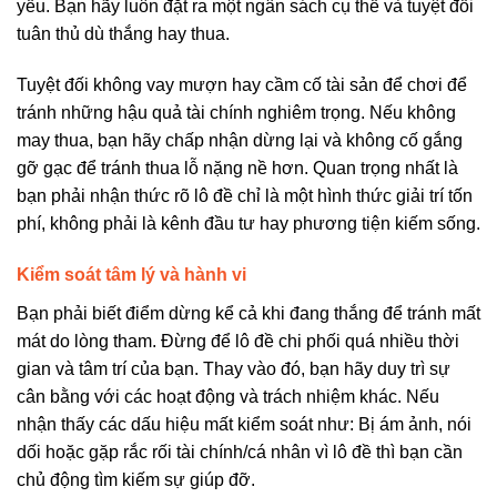
yếu. Bạn hãy luôn đặt ra một ngân sách cụ thể và tuyệt đối
tuân thủ dù thắng hay thua.
Tuyệt đối không vay mượn hay cầm cố tài sản để chơi để
tránh những hậu quả tài chính nghiêm trọng. Nếu không
may thua, bạn hãy chấp nhận dừng lại và không cố gắng
gỡ gạc để tránh thua lỗ nặng nề hơn. Quan trọng nhất là
bạn phải nhận thức rõ lô đề chỉ là một hình thức giải trí tốn
phí, không phải là kênh đầu tư hay phương tiện kiếm sống.
Kiểm soát tâm lý và hành vi
Bạn phải biết điểm dừng kể cả khi đang thắng để tránh mất
mát do lòng tham. Đừng để lô đề chi phối quá nhiều thời
gian và tâm trí của bạn. Thay vào đó, bạn hãy duy trì sự
cân bằng với các hoạt động và trách nhiệm khác. Nếu
nhận thấy các dấu hiệu mất kiểm soát như: Bị ám ảnh, nói
dối hoặc gặp rắc rối tài chính/cá nhân vì lô đề thì bạn cần
chủ động tìm kiếm sự giúp đỡ.