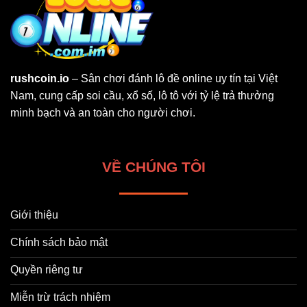
Đẹp
Thắng
Lớn
rushcoin.io
– Sân chơi đánh lô đề online uy tín tại Việt
Nam, cung cấp soi cầu, xổ số, lô tô với tỷ lệ trả thưởng
minh bạch và an toàn cho người chơi.
VỀ CHÚNG TÔI
Giới thiệu
Chính sách bảo mật
Quyền riêng tư
Miễn trừ trách nhiệm