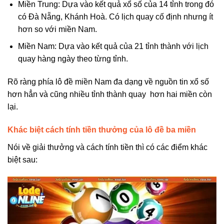
Miền Trung: Dựa vào kết quả xổ số của 14 tỉnh trong đó
có Đà Nẵng, Khánh Hoà. Có lịch quay cố định nhưng ít
hơn so với miền Nam.
Miền Nam: Dựa vào kết quả của 21 tỉnh thành với lịch
quay hàng ngày theo từng tỉnh.
Rõ ràng phía lô đề miền Nam đa dạng về nguồn tin xổ số
hơn hẳn và cũng nhiều tỉnh thành quay hơn hai miền còn
lại.
Khác biệt cách tính tiền thưởng của lô đề ba miền
Nói về giải thưởng và cách tính tiền thì có các điểm khác
biệt sau: