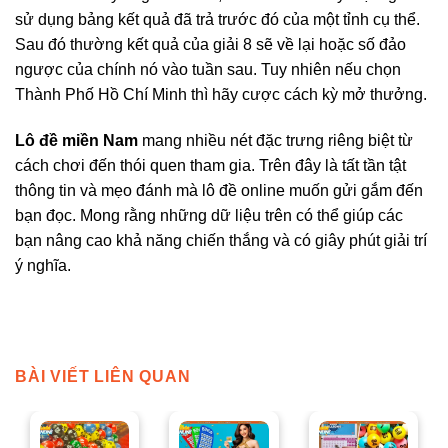
sử dụng bảng kết quả đã trả trước đó của một tỉnh cụ thể.
Sau đó thường kết quả của giải 8 sẽ về lại hoặc số đảo
ngược của chính nó vào tuần sau. Tuy nhiên nếu chọn
Thành Phố Hồ Chí Minh thì hãy cược cách kỳ mở thưởng.
Lô đề miền Nam
mang nhiều nét đặc trưng riêng biệt từ
cách chơi đến thói quen tham gia. Trên đây là tất tần tật
thông tin và mẹo đánh mà lô đề online muốn gửi gắm đến
bạn đọc. Mong rằng những dữ liệu trên có thể giúp các
bạn nâng cao khả năng chiến thắng và có giây phút giải trí
ý nghĩa.
BÀI VIẾT LIÊN QUAN