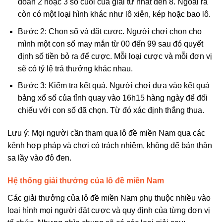
đoán 2 hoặc 3 số cuối của giải từ nhất đến 8. Ngoài ra
còn có một loại hình khác như lô xiên, kép hoặc bao lô.
Bước 2: Chọn số và đặt cược. Người chơi chọn cho
mình một con số may mắn từ 00 đến 99 sau đó quyết
định số tiền bỏ ra để cược. Mỗi loại cược và mỗi đơn vị
sẽ có tỷ lệ trả thưởng khác nhau.
Bước 3: Kiểm tra kết quả. Người chơi dựa vào kết quả
bảng xổ số của tỉnh quay vào 16h15 hàng ngày để đối
chiếu với con số đã chọn. Từ đó xác định thắng thua.
Lưu ý: Mọi người cần tham qua lô đề miền Nam qua các
kênh hợp pháp và chơi có trách nhiệm, không để bản thân
sa lầy vào đỏ đen.
Hệ thống giải thưởng của lô đề miền Nam
Các giải thưởng của lô đề miền Nam phụ thuộc nhiều vào
loại hình mọi người đặt cược và quy định của từng đơn vị