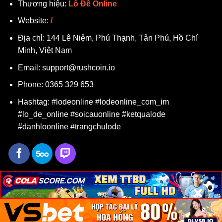
Thương hiệu:
Lô Đề Online
Website:
/
Địa chỉ:
144 Lê Niệm, Phú Thạnh, Tân Phú, Hồ Chí
Minh, Việt Nam
Email:
support@rushcoin.io
Phone:
0365 329 653
Hashtag: #lodeonline #lodeonline_com_im
#lo_de_online #soicauonline #ketqualode
#danhloonline #trangchulode
×
×
×
Copyright 2026 ©
rushcoin.io/