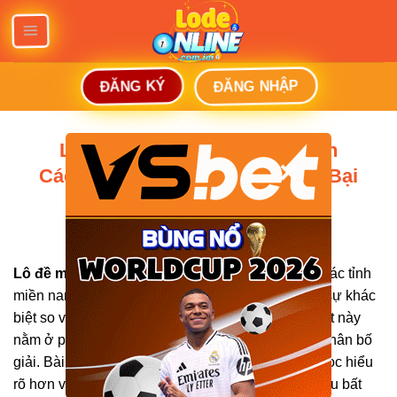
Bỏ
qua
nội
dung
ĐĂNG NHẬP
ĐĂNG KÝ
Lô Đề Miền Nam – Hướng Dẫn
×
Cách Chơi Và Mẹo Soi Cầu Bất Bại
Lô đề miền Nam
là hình thức giải trí phổ biến tại các tỉnh
miền nam của Việt Nam. Mang trong mình những sự khác
biệt so với lô đề ở những miền khác. Điểm đặc biệt này
nằm ở phương thức chơi, cách tính tiền thưởng, phân bố
giải. Bài viết dưới đây
Lô đề online
sẽ giúp bạn đọc hiểu
rõ hơn về điểm khác biệt này và các mẹo để soi cầu bất